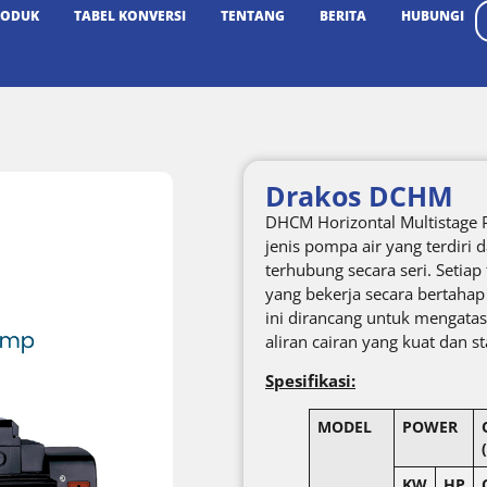
RODUK
TABEL KONVERSI
TENTANG
BERITA
HUBUNGI
Drakos DCHM
DHCM Horizontal Multistage 
jenis pompa air yang terdiri 
terhubung secara seri. Setiap
yang bekerja secara bertahap
ini dirancang untuk mengatas
aliran cairan yang kuat dan st
Spesifikasi:
MODEL
POWER
KW
HP