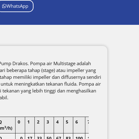
WhatsApp
Pump Drakos. Pompa air Multistage adalah
dari beberapa tahap (stage) atau impeller yang
 tahap memiliki impeller dan diffusernya sendiri
 untuk meningkatkan tekanan fluida. Pompa air
i tekanan yang lebih tinggi dan menghasilkan
abil.
Q
0
1
2
3
4
5
6
7
3
(m
/h)
Q
0
17
33
50
67
83
100
117