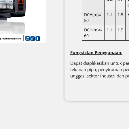
DCH(m)4-
1.1
1.5
50
DCH(m)4-
1.1
1.5
60
Fungsi dan Penggunaan:
Dapat diaplikasikan untuk pa
tekanan pipa, penyiraman pe
unggas, sektor industri dan 