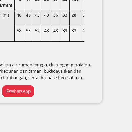
(l/min
)
H (m)
48
46
43
40
36
33
28
21
58
55
52
48
43
39
33
26
sokan air rumah tangga, dukungan peralatan,
rkebunan dan taman, budidaya ikan dan
pertambangan, serta drainase Perusahaan.
WhatsApp