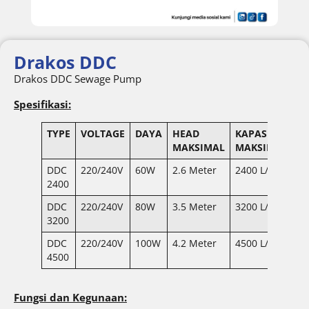
Drakos DDC
Drakos DDC Sewage Pump
Spesifikasi:
TYPE
VOLTAGE
DAYA
HEAD
KAPASITAS
MAKSIMAL
MAKSIMAL
DDC
220/240V
60W
2.6 Meter
2400 L/H
2400
DDC
220/240V
80W
3.5 Meter
3200 L/H
3200
DDC
220/240V
100W
4.2 Meter
4500 L/H
4500
Fungsi dan Kegunaan: